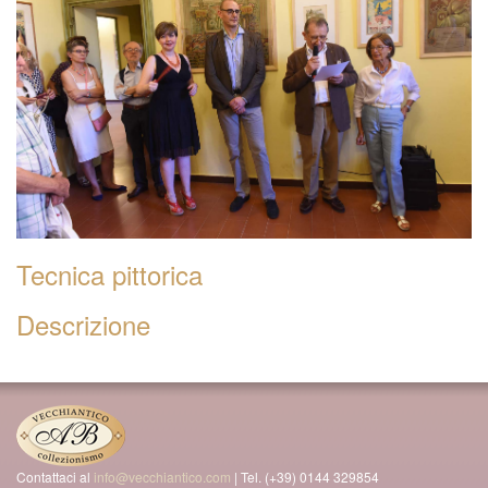
Tecnica pittorica
Descrizione
Contattaci al
info@vecchiantico.com
| Tel. (+39) 0144 329854