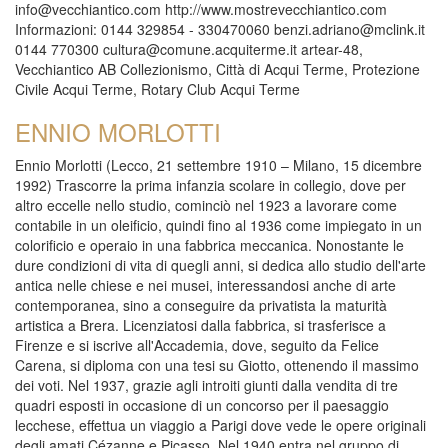
info@vecchiantico.com http://www.mostrevecchiantico.com
Informazioni: 0144 329854 - 330470060 benzi.adriano@mclink.it
0144 770300 cultura@comune.acquiterme.it artear-48,
Vecchiantico AB Collezionismo, Città di Acqui Terme, Protezione
Civile Acqui Terme, Rotary Club Acqui Terme
ENNIO MORLOTTI
Ennio Morlotti (Lecco, 21 settembre 1910 – Milano, 15 dicembre
1992) Trascorre la prima infanzia scolare in collegio, dove per
altro eccelle nello studio, cominciò nel 1923 a lavorare come
contabile in un oleificio, quindi fino al 1936 come impiegato in un
colorificio e operaio in una fabbrica meccanica. Nonostante le
dure condizioni di vita di quegli anni, si dedica allo studio dell'arte
antica nelle chiese e nei musei, interessandosi anche di arte
contemporanea, sino a conseguire da privatista la maturità
artistica a Brera. Licenziatosi dalla fabbrica, si trasferisce a
Firenze e si iscrive all'Accademia, dove, seguito da Felice
Carena, si diploma con una tesi su Giotto, ottenendo il massimo
dei voti. Nel 1937, grazie agli introiti giunti dalla vendita di tre
quadri esposti in occasione di un concorso per il paesaggio
lecchese, effettua un viaggio a Parigi dove vede le opere originali
degli amati Cézanne e Picasso. Nel 1940 entra nel gruppo di