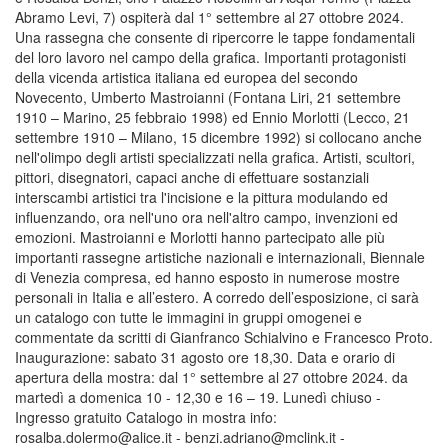
Abramo Levi, 7) ospiterà dal 1° settembre al 27 ottobre 2024.
Una rassegna che consente di ripercorre le tappe fondamentali
del loro lavoro nel campo della grafica. Importanti protagonisti
della vicenda artistica italiana ed europea del secondo
Novecento, Umberto Mastroianni (Fontana Liri, 21 settembre
1910 – Marino, 25 febbraio 1998) ed Ennio Morlotti (Lecco, 21
settembre 1910 – Milano, 15 dicembre 1992) si collocano anche
nell'olimpo degli artisti specializzati nella grafica. Artisti, scultori,
pittori, disegnatori, capaci anche di effettuare sostanziali
interscambi artistici tra l'incisione e la pittura modulando ed
influenzando, ora nell'uno ora nell'altro campo, invenzioni ed
emozioni. Mastroianni e Morlotti hanno partecipato alle più
importanti rassegne artistiche nazionali e internazionali, Biennale
di Venezia compresa, ed hanno esposto in numerose mostre
personali in Italia e all’estero. A corredo dell’esposizione, ci sarà
un catalogo con tutte le immagini in gruppi omogenei e
commentate da scritti di Gianfranco Schialvino e Francesco Proto.
Inaugurazione: sabato 31 agosto ore 18,30. Data e orario di
apertura della mostra: dal 1° settembre al 27 ottobre 2024. da
martedì a domenica 10 - 12,30 e 16 – 19. Lunedì chiuso -
Ingresso gratuito Catalogo in mostra info:
rosalba.dolermo@alice.it - benzi.adriano@mclink.it -