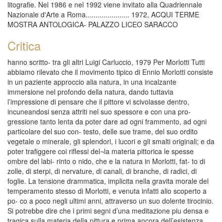
litografie. Nel 1986 e nel 1992 viene invitato alla Quadriennale
Nazionale d'Arte a Roma...................... 1972, ACQUI TERME
MOSTRA ANTOLOGICA- PALAZZO LICEO SARACCO
Critica
hanno scritto- tra gli altri Luigi Carluccio, 1979 Per Morlotti Tutti abbiamo rilevato che il movimento tipico di Ennio Morlotti consiste in un paziente approccio alia natura, in una incalzante immersione nel profondo della natura, dando tuttavia l’impressione di pensare che il pittore vi scivolasse dentro, incuneandosi senza attriti nel suo spessore e con una pro- gressione tanto lenta da poter dare ad ogni frammento, ad ogni particolare del suo con- testo, delle sue trame, del suo ordito vegetale o minerale, gli splendori, i lucori e gli smalti originali; e da poter trafiggere coi riflessi del¬la materia pittorica le spesse ombre del labi- rinto o nido, che e la natura in Morlotti, fat- to di zolle, di sterpi, di nervature, di canali, di branche, di radici, di foglie. La tensione drammatica, implicita nella gravita morale del temperamento stesso di Morlotti, e venuta infatti alio scoperto a po- co a poco negli ultimi anni, attraverso un suo dolente tirocinio. Si potrebbe dire che i primi segni d’una meditazione piu densa e tragica sulla materia della pittura e prima ancora dell’esistenza comparirono nella mostra alia Pilotta di Parma, dove, insieme con le verdi forre vegetali, con le nicchie ombrose per i nudi delle bagnanti, con i serti lucidi dei fo- gliami mediterranei e con i frutti duri e pie- trosi, quasi fatti di un maturato fango origi- nario, figurarono i primi teschi, come un presagio e piu ancora come un segno inelimi- nabile dalla coscienza dell’uomo della strug- gente vanita d’ogni ricerca o impresa umana, anche la piu alta e solitaria. Fu quella apparizione a dare il senso d’un diverso impatto tra Morlotti e la natu-ra, tra il pittore e le motivazioni del suo fare; a segnalare un diverso livello di fatica, di pe- na anche fisica, di combattimento tra il pit¬tore e la materia della pittura, non soltanto per cio ch’essa significa allegoricamente ma perche e insieme sostanza della pittura e della realta. Poi, dopo quei teschi, nei quali potevi pero avvertire tra ossa e fratture il ricordo della scorza di certi melograni di Morlotti -altro avviso della durezza della materia, del¬la sua resistenza a lasciarsi trafiggere e domi- nare (e quasi contraltare alia soavita delle ro¬se di Morlotti, dei mazzetti di rose squisite ma fragili appunto, facili vittime d’un soffio d’aria piu caldo che le fa marcire, d’un gelo improvviso che le vetrifica), ecco, adesso le Rocce, le pareti, le muraglie di tufo, d’argil- la. Domestiche basi di Cezanniane montagne Santa Vittoria, teneri echi di non lontane Provenze; ma pur sempre varianti del mede- simo paesaggio, anzi paese come “paese dell’anima”, che assilla lo spirito del pittore, dal tempo delle alte rive dell’Adda a Imber- sago, alzate sopra la fatica delle lavandaie di fiume e sopra i loro stessi riflessi. Ecco, voglio dire, accanto alle carnose magnolie dalle foglie di metallo, accanto ai nudi monoliti, a modificare il senso della du¬rezza e della compattezza gia figurate dalle siepi fitte delle agavi e dei fichi d’india, delle frementi barriere dei limoni di riviera e degli ulivi, queste argille calde, nelle quali, con un rintocco piu sonoro si ritrova l’accento posto una volta da Arcangeli, premessa d’ogni al¬tro senso drammatico, sul taglio basso degli orizzonti di Morlotti; basso come appunto Porizzonte di Courbet nel seppellimento a Oman, ma attraverso Pimpatto con una ma¬teria pittorica che esprime tutta la sua quan¬tity e tutto il suo peso e mette alio scoperto le sue fibre, avverti anche le difficolta di un’im- presa che in Morlotti cogli sul vivo, e che per se stessa rende drammatica, ma anche eroi- ca, cioe esaltante, la volonta di fare a tutti i costi pittura ed a tutti i costi farla secondo quei moti spontanei che esprimono la neces- sarieta, la ineluttabilita del fare. Volonta, cioe quel “duro desiderio di durare” che ha detto una volta Elouard, e che e la stigmate dei grandi, degli autentici artisti. Repetto e Massucco, 1993 II ricordo di un'amicizia Ogni volta che abbiamo l'occasione di sostare di fronte a un dip into o a un disegno di Ennio Morlotti -un grande amico da poco scomparso, e un prezioso consigliere, fin dagli anni sessanta, della nostra attivita culturale-, e sempre un nuovo tremore che si moltiplica nella commozione delle nostre coscienze. Quelle tele ordite con un impasto voluminoso di materia e di colore, quei fogli bianchi forgiati con un impetuoso ed elegante tratto, tra natura e figura, quei Paesaggi madidi di una ricchezza infinita, dove la lucidita della visione si sfa in un organico moltiplicarsi di pigmenti; quei Nudi rosa che si stagliano orgogliosi sopra l'azzurro accecante del cielo, o quelle Rocce solenni, marroni e rosse, grigie e viola, in cui la vorticosita immobile della materia si salda vigorosamente in primo piano, rinnovano sempre in noi quel fascino, quella commozione, quella divina paura di fronte alia natura che per un eccesso di civilta e di tecnologismo in parte abbiamo smarrito. Morlotti amava la natura, o meglio il sentimento cosmico della natura, con una tensione estrema; e, fin dai suoi primi anni - dopo quel primo viaggio a Parigi, nel 1937, dove approfondi gli Impressionisti e Cezanne, Corot e Coubert - i suoi dipinti, e i suoi album di disegni, hanno indagato instancabilmente tutto quello che si identifica con l'universo naturalistico. In altri viaggi, in alcuni dei quali abbiamo avuto l'indimenticabile fortuna di essere suoi vicini compagni, Morlotti amava sostare tra i vegetali pietrosi dell'architettura romanica, tra le linee immobili di queste umili abbazie, tra i portali smaltati delle loro bianche e ruvide sculture, tra i capitelli illuminati dalla terra e dal vento. Tra queste ombre, piu vicine ai riflessi liberi ed organici della natura, egli probabilmente si sentiva felice, ed era sicuramente qui che il suo spirito pazientemente si rigenerava. Cosi, a partire dai suoi primi Paesaggi degli anni'40, intorno alle campagne lombarde di Lecco, fracide di luce, fino alle estreme tensioni cromatiche dei bagliori di Bordighera, la sua pittura e stata ed e uno scandagliare ininterrotto e gioiosamente disperato nell'organicita della terra, nella concretezza delle forme, un1 introspezione acuta nella vibrazione della luce, un'identificarsi diretto con il respiro della vita. Quando nel 1969, per la prima volta nella nostra Galleria, organizzammo una sua mostra - e tre anni dopo l'ampia antologica al Liceo Saracco - si riconfermava sempre piu vivo il nostro entusiasmo, e il caloroso sodalizio della nostra profonda amicizia. Si riconfermava altresi, per la meraviglia dei nostri sguardi, e grazie al contatto quasi mensile alia fucina del suo religioso studio, l'intensita unica della sua pittura, l'originalita iconografica della sua alta ispirazione, e la certezza irremovibile di poter collaborate, e soprattutto di poter essere testimoni, di un cosi formidabile pittore. Poi, durante gli anni settanta e ottanta, la gioia di poterlo accompagnare alle importanti vernici delle sue personali esposizioni, le prime organizzate dalla Marlborough a Londra, a New York, e a Zurigo, suggello ogni nostro futuro ed intenso sodalizio. Una volta un grande poeta tedesco, che Morlotti ci confesso di amare, aveva detto: "Per colui che si sforza di dare espressione alia propria interiorita l'arte non e qualcosa che attenga alle scienze umane, bensi qualcosa di fisico come l'impronta digitale. "Cosi, anche per questo grande maestro lombardo, l'arte non era altro che il moltiplicare vorticoso di immagini, di forme, di colori, ma nelle sue tele fissate e scandagliate saldamente in una profondita assoluta insieme materica e luminosa. Con una intelligenza lucidissima e spesso silenziosa, egli sapeva, e qualche volta ci insegnava, che la razionalita speculativa o la fredda scienza spesso si contraddicono; e che il vigore di un ramo, il fremito di un fiore, la luce di un corpo, o il silenzio di una pietra, valgono molto di piu che un complesso ragionamento o astratto sillogismo. Tutto per lui era sentimento interiore, tremito dell'anima, emozione pura che si riverberava soltanto in quelle pareti infuocate dei suoi intensissimi quadri. Come De Stael, Morlotti ha voluto abbracciare con la sua arte un percorso amplissimo, intorno alle forme della natura; ha voluto moltiplicare, per la gioia dei nostri occhi, il mistero fascinoso dei frutti della terra: il verde dei cactus sull'effigie del cielo, il virgulto dell'ulivo sfregiato dal viola, la linfa di un ramo; la mobilita rossa di un piccolo lago, il giallo del girasole riposante sull'immagine della propria immagine, o il calore roseo di un corpo femminile. Per merito della sua amicizia, e grazie soprattutto al fascino della sua ricca pittura, 1'opera di Morlotti continuera cosi a colloquiare con la nostra citta, e con la meraviglia commossa dei nostri fedeli cuori, fino a distinguersi come uno dei piu grandi artisti di questo contraddittorio secolo. Nico Orengo, 2004 A cercare strade e sentieri C’era un ritratto di Morlotti, nella prima stesura dell 'Angelo di Avrigue, in cui Fran-cesco Biamonti faceva dialogare il protagonista con il pittore. Stava, Gregorio, se- duto su una roccia mentre en plein air Morlotti dipingeva quelle rocce secche e lu- minose che si vedono nell’entroterra dell’ultimo Ponente, fra Seborga, San Biagio, Ciotti. Era, nel ricordo, un dialogo “fuori luogo”, troppo dentro il far pittura, come se, su quella pagina, Biamonti si fosse sostituito al suo personaggio e avesse ripreso con l’amico un discorso lasciato in sospeso in una trattoria a Soldano, o in un caffe, sul- la piazza della Stazione a Bordighera. Consigliai Francesco di tagliare la scena, di ridurla per lo meno. Sapevo che sarebbe stata fatica e dolore, era da anni - mi raccontarono poi alcuni suoi amici - che il Poeta, come affettuosamente lo chiamavano, girava con quel suo manoscritto sotto- braccio, una cartellina rossa, fra Bordighera e Ventimiglia. Biamonti riemerse dal suo personaggio, asciug