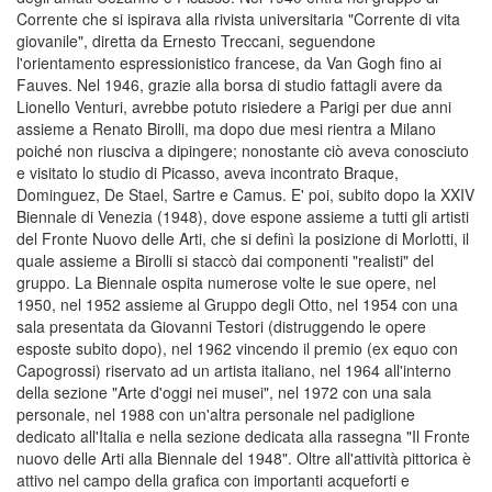
Corrente che si ispirava alla rivista universitaria "Corrente di vita
giovanile", diretta da Ernesto Treccani, seguendone
l'orientamento espressionistico francese, da Van Gogh fino ai
Fauves. Nel 1946, grazie alla borsa di studio fattagli avere da
Lionello Venturi, avrebbe potuto risiedere a Parigi per due anni
assieme a Renato Birolli, ma dopo due mesi rientra a Milano
poiché non riusciva a dipingere; nonostante ciò aveva conosciuto
e visitato lo studio di Picasso, aveva incontrato Braque,
Dominguez, De Stael, Sartre e Camus. E' poi, subito dopo la XXIV
Biennale di Venezia (1948), dove espone assieme a tutti gli artisti
del Fronte Nuovo delle Arti, che si definì la posizione di Morlotti, il
quale assieme a Birolli si staccò dai componenti "realisti" del
gruppo. La Biennale ospita numerose volte le sue opere, nel
1950, nel 1952 assieme al Gruppo degli Otto, nel 1954 con una
sala presentata da Giovanni Testori (distruggendo le opere
esposte subito dopo), nel 1962 vincendo il premio (ex equo con
Capogrossi) riservato ad un artista italiano, nel 1964 all'interno
della sezione "Arte d'oggi nei musei", nel 1972 con una sala
personale, nel 1988 con un'altra personale nel padiglione
dedicato all'Italia e nella sezione dedicata alla rassegna "Il Fronte
nuovo delle Arti alla Biennale del 1948". Oltre all'attività pittorica è
attivo nel campo della grafica con importanti acqueforti e