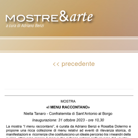
Tog
nav
<< precedente