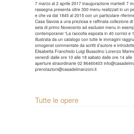
7 marzo al 2 aprile 2017 inaugurazione martedì 7 m
rassegna presenta oltre 300 menu realizzati in un p
e che va dal 1845 al 2015 con un particolare riferim
Casa Savoia a una preziosa e raffinata collezione d
seta di primo Novecento ad esclusivi menu in esemplar
contemporanei “La raccolta esposta in 40 cornici e
illustrata da un catalogo con tutte le immagini raggr
omogenei commentate da scritti d’autore e introdotte 
Elisabetta Franchiolo Luigi Bussolino Lorenzo Marine
venerdì dalle ore 10 alle 18 sabato dalle ore 14 alle
aperture straordinarie 02 86460403 info@casadelma
prenotazioni@casadelmanzoni.it
Tutte le opere