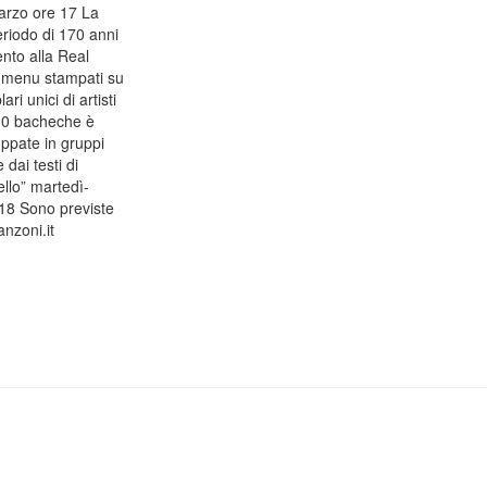
arzo ore 17 La
eriodo di 170 anni
ento alla Real
i menu stampati su
i unici di artisti
 10 bacheche è
uppate in gruppi
dai testi di
llo” martedì-
 18 Sono previste
nzoni.it